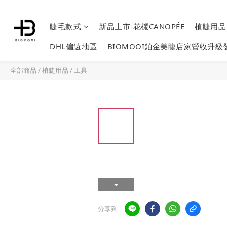
睫毛款式
新品上市-花欉CANOPÉE
植睫用
DHL偏遠地區
BIOMOOI鉑金美睫店家營收升級
全部商品
/
植睫用品
/
工具
分享到