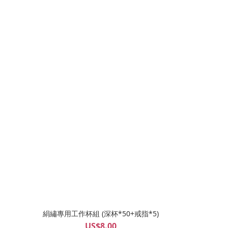
絹繡專用工作杯組 (深杯*50+戒指*5)
US$8.00