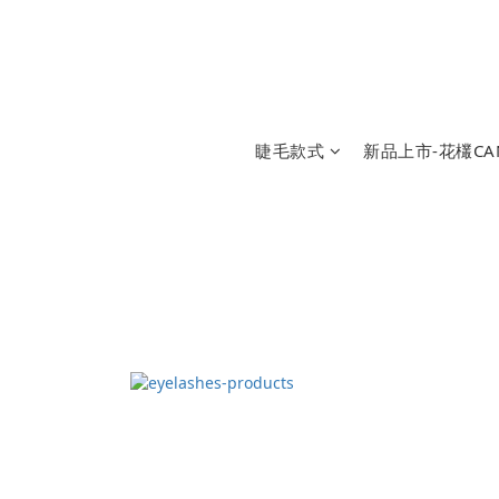
睫毛款式
新品上市-花欉CAN