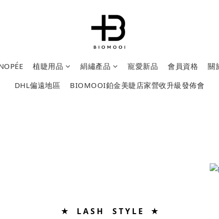
OPÉE
植睫用品
絹繡產品
寵愛新品
會員資格
關
DHL偏遠地區
BIOMOOI鉑金美睫店家營收升級發佈會
★ L A S H S T Y L E ★