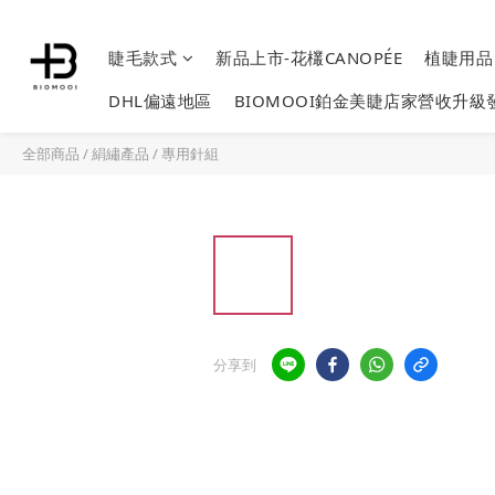
睫毛款式
新品上市-花欉CANOPÉE
植睫用
DHL偏遠地區
BIOMOOI鉑金美睫店家營收升級
全部商品
/
絹繡產品
/
專用針組
分享到