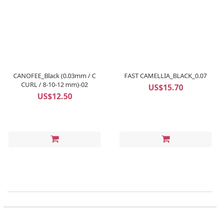
CANOFEE_Black (0.03mm / C
FAST CAMELLIA_BLACK_0.07
CURL / 8-10-12 mm)-02
US$15.70
US$12.50