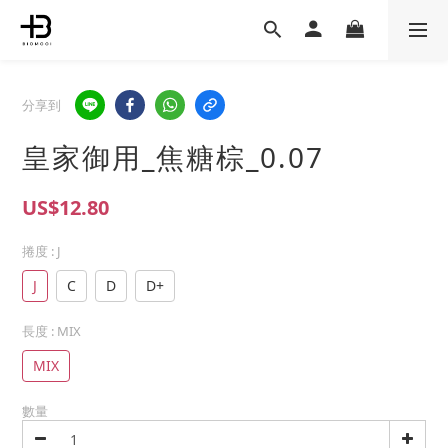
分享到
皇家御用_焦糖棕_0.07
US$12.80
捲度
: J
J
C
D
D+
長度
: MIX
MIX
數量