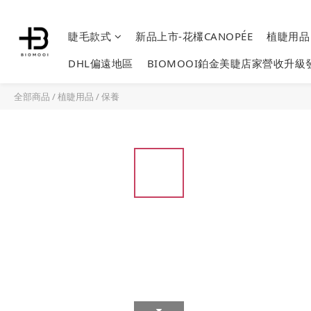
睫毛款式
新品上市-花欉CANOPÉE
植睫用
DHL偏遠地區
BIOMOOI鉑金美睫店家營收升級
全部商品
/
植睫用品
/
保養