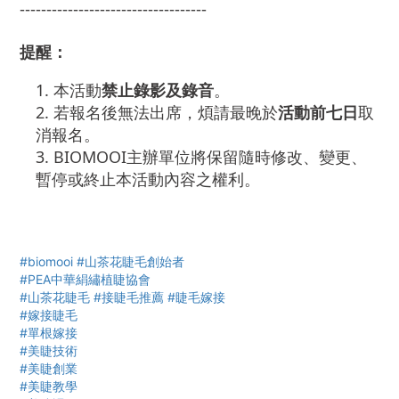
-----------------------------------
提醒：
本活動
禁止錄影及錄音
。
若報名後無法出席，煩請最晚於
活動前七日
取
消報名。
BIOMOOI主辦單位將保留隨時修改、變更、
暫停或終止本活動內容之權利。
#biomooi
#山茶花睫毛創始者
#PEA中華絹繡植睫協會
#山茶花睫毛
#接睫毛推薦
#睫毛嫁接
#嫁接睫毛
#單根嫁接
#美睫技術
#美睫創業
#美睫教學