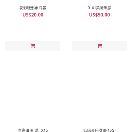
花影睫形象海報
B+01美睫黑膠
US$20.00
US$50.00
皇家御用_黑_0.15
卸除專用凝膠(15G)