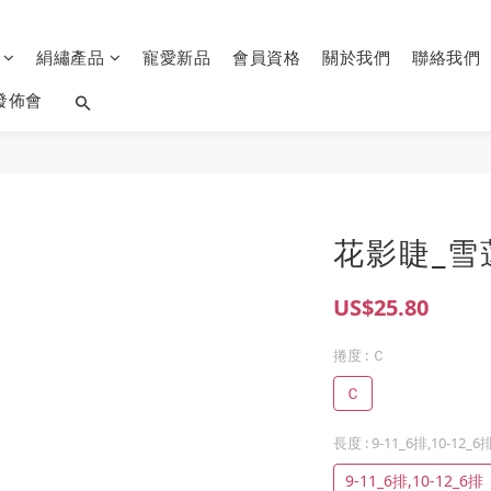
品
絹繡產品
寵愛新品
會員資格
關於我們
聯絡我們
發佈會
花影睫_雪蓮
US$25.80
捲度
: Ｃ
Ｃ
長度
: 9-11_6排,10-12_6
9-11_6排,10-12_6排