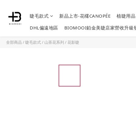
睫毛款式
新品上市-花欉CANOPÉE
植睫用
DHL偏遠地區
BIOMOOI鉑金美睫店家營收升級
全部商品
/
睫毛款式
/
山茶花系列
/
花影睫